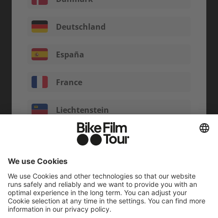
Deutschland
España
France
Liechtenstein
Luxemburg
Nederland
Österreich