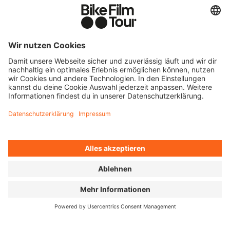
INTERVIEW MIT ELEANOR
SHARPE ÜBER DIE TOUR
DE FRANCE FÉMININ
(1984–1989)
In unserem Interview erzählt
Regisseurin Eleanor Sharpe, wie das
Filmprojekt entstanden ist.
Mehr Informationen zum Film findest du auf unserer
Breakaway Femmes Filmseite
.
Wo hast du zum ersten Mal von dieser
Geschichte gehört?