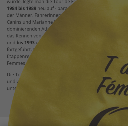
wurde, legte man die Tour de France Féminin von
1984 bis 1989
neu auf - parallel zur Tour de France
der Männer. Fahrerinnen wie Jeannie Longo, Maria
Canins und Marianne Martin gehörten zu den
dominierenden Athletinnen dieser Zeit.
1990
wurde
das Rennen von der Tour de France abgekoppelt
und
bis 1993
unter dem Namen Tour de la CEE
fortgeführt. Danach gab es kein französisches
Etappenrennen mehr, bis
2022
die Tour de France
Femmes neu etabliert wurde.
Die Tour de France der Männer besteht
seit 1903
und wurde nur während der beiden Weltkriege
unterbrochen.