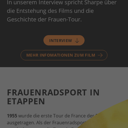
In unserem Interview spricht Sharpe über
die Entstehung des Films und die
Geschichte der Frauen-Tour.
INTERVIEW
MEHR INFOMATIONEN ZUM FILM
FRAUENRADSPORT IN
ETAPPEN
1955
wurde die erste Tour de France der Frauen
ausgetragen. Als der Frauenradsport
1984
olympisch