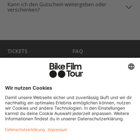
Kann ich den Gutschein weitergeben oder
verschenken?
TICKETS
FAQ
PROGRAMM
MEDIA HUB
HOST A SHOW
JOBS
PARTNER WERDEN
KONTAKT
FILM EINREICHEN
WIDERRUF ERKLÄREN