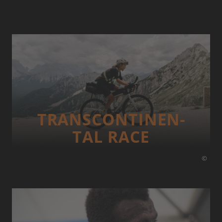
TRANS­CONTI­NEN­
TAL RACE
©