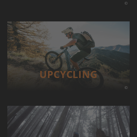
©
UP­CYCLING
©