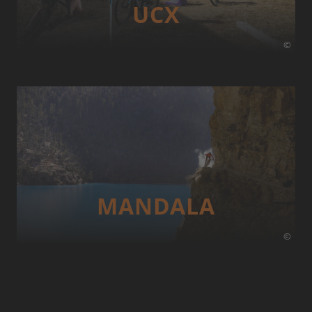
UCX
©
MANDALA
©