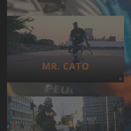
MR. CATO
©