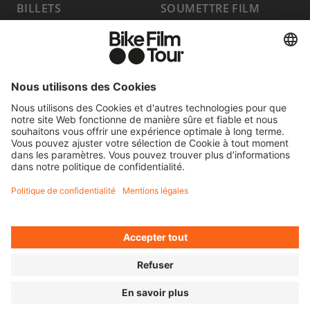
BILLETS
SOUMETTRE FILM
PROGRAMME
FAQ
HOST A SHOW
MEDIA HUB
DEVENIR
EMPLOIS
PARTENAIRE
CONTACT
SE RÉTRACTER
© 2026 MOVING ADVENTURES MEDIEN GMBH
DÉCLARATION D’ACCESSIBILITÉ
INFORMATIONS LÉGALES
PRIVACY POLICY
COOKIE SETTINGS