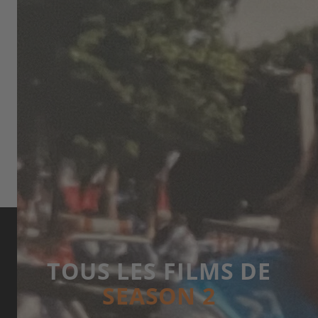
(Almost) Forgotten Heroines: The documentary
Breakaway Femmes tells the story of the Tour de
France Féminin, which took place between 1984 and
1989. In our interview, Eleanor Sharpe talks about
the making of the film and the history of the
women’s tour.
INTERVIEW WITH ELEANOR SHARPE
TOUS LES FILMS DE
SEASON 2