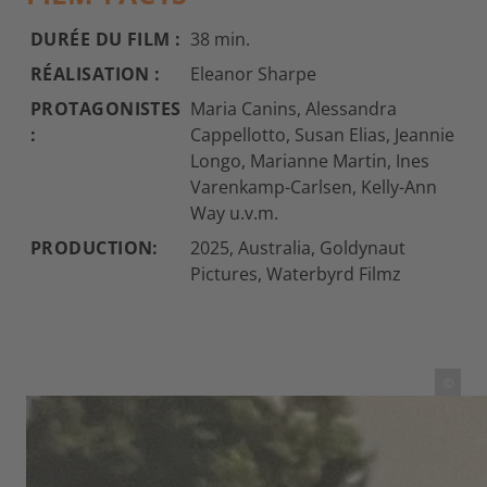
DURÉE DU FILM :
38 min.
RÉALISATION :
Eleanor Sharpe
PROTAGONISTES
Maria Canins, Alessandra
:
Cappellotto, Susan Elias, Jeannie
Longo, Marianne Martin, Ines
Varenkamp-Carlsen, Kelly-Ann
Way u.v.m.
PRODUCTION:
2025, Australia, Goldynaut
Pictures, Waterbyrd Filmz
©
THE FORGOTTEN 1980S TOUR
DE FRANCE FÉMININ