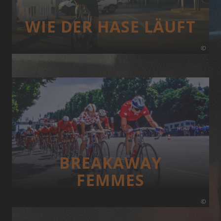
WIE DER HASE LÄUFT
©
BREAKAWAY
FEMMES
©