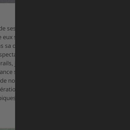
de ses élèves, M. Cato n'est qu'un professeur d'an
 eux savent qu'il maîtrise aussi bien la salle de c
 sa discipline, le Flatland BMX, il combine figure
 spectacle unique et élégant de niveau mondial. 
ails, juste d'une surface lisse et plane. Malheu
ance sur roues » fascine de moins en moins d'en
de nos jours, alors Omari fait tout son possible p
ration à travers des ateliers et des concours. S
ques, si le BMX Flatland y fait son entrée...