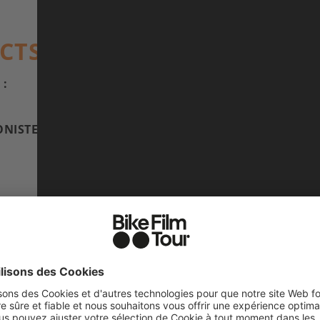
ACTS
 :
17 min (BIKE edit)
Ryan Ross
NISTES) :
Omari Cato
2024, USA, Buck Ross
OMARI CATO
COMMUNITY