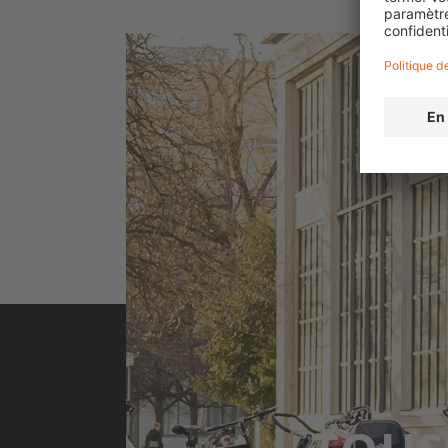
Flatland Live: Omari Cato shows off his skills i
brings BMX culture to the 