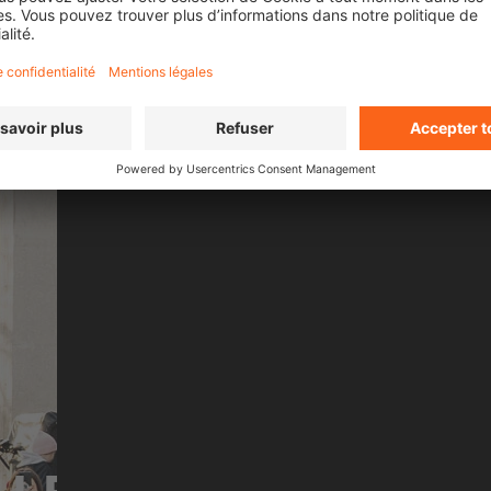
EXPRESSIO
n front of a live audience and
As part of the global urba
streets.
Cato uniquely combines m
MORE ABOUT OMARI