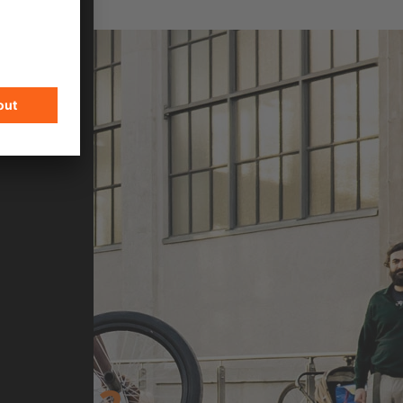
N
n cycling and flatland BMX scene, Omari
ovement, style, and community.