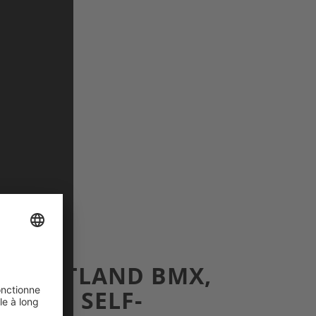
: FLATLAND BMX,
, AND SELF-