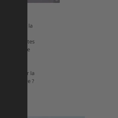
glais. Mais la
lasse que le
s et pirouettes
Pas besoin de
reusement,
fants et
our inspirer la
on grand rêve ?